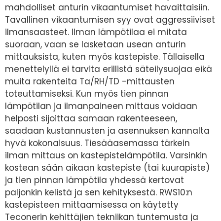
mahdolliset anturin vikaantumiset havaittaisiin.
Tavallinen vikaantumisen syy ovat aggressiiviset
ilmansaasteet. Ilman lämpötilaa ei mitata
suoraan, vaan se lasketaan usean anturin
mittauksista, kuten myös kastepiste. Tällaisella
menettelyllä ei tarvita erillistä säteilysuojaa eikä
muita rakenteita Ta/RH/TD -mittausten
toteuttamiseksi. Kun myös tien pinnan
lämpötilan ja ilmanpaineen mittaus voidaan
helposti sijoittaa samaan rakenteeseen,
saadaan kustannusten ja asennuksen kannalta
hyvä kokonaisuus. Tiesääasemassa tärkein
ilman mittaus on kastepistelämpötila. Varsinkin
kostean sään aikaan kastepiste (tai kuurapiste)
ja tien pinnan lämpötila yhdessä kertovat
paljonkin kelistä ja sen kehityksestä. RWS10:n
kastepisteen mittaamisessa on käytetty
Teconerin kehittäjien tekniikan tuntemusta ja