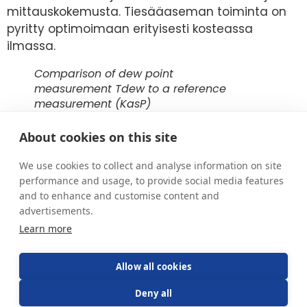
mittauskokemusta. Tiesääaseman toiminta on
pyritty optimoimaan erityisesti kosteassa
ilmassa.
Comparison of dew point
measurement Tdew to a reference
measurement (KasP)
Comparison of Tsurf and Tdew
About cookies on this site
Comparison of Tair to a reference
We use cookies to collect and analyse information on site
measurement of air temperature
performance and usage, to provide social media features
(Ilma)
and to enhance and customise content and
advertisements.
Learn more
Allow all cookies
Deny all
Nähdään Wienissä syyskuussa!
Hyvää joulua ja onnellista uutta vuotta 2025!