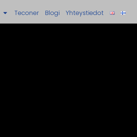
Teconer
Blogi
Yhteystiedot