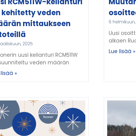
si RCM511W-kelianturi
Muuta
 kehitetty veden
osoitte
ärän mittaukseen
6 helmikuun,
toteillä
Uusi osoit
alkaen Ruo
aaliskuun, 2025
Lue lisää »
onerin uusi kelianturi RCM511W
suunniteltu veden määrän
lisää »