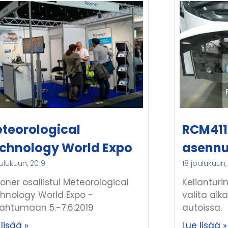
teorological
RCM411
chnology World Expo
asennu
oulukuun, 2019
18 joulukuun,
oner osallistui Meteorological
Keliantur
hnology World Expo -
valita aik
ahtumaan 5.-7.6.2019
autoissa.
lisää »
Lue lisää »