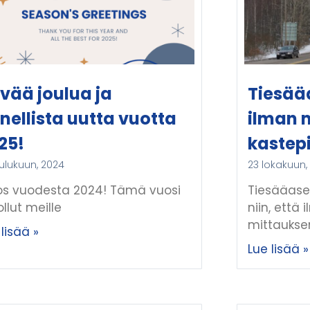
vää joulua ja
Tiesää
nellista uutta vuotta
ilman 
25!
kastep
oulukuun, 2024
23 lokakuun,
tos vuodesta 2024! Tämä vuosi
Tiesääase
ollut meille
niin, että 
mittaukse
lisää »
Lue lisää »