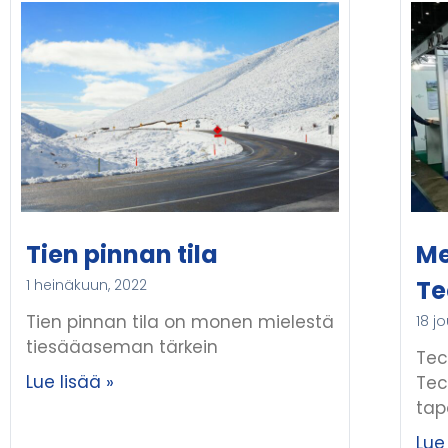
Tien pinnan tila
Me
Te
1 heinäkuun, 2022
Tien pinnan tila on monen mielestä
18 j
tiesääaseman tärkein
Tec
Lue lisää »
Tec
tap
Lue 