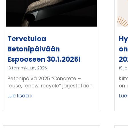
Tervetuloa
Hy
Betonipäivään
on
Espooseen 30.1.2025!
20
13 tammikuun, 2025
19 j
Betonipäivä 2025 “Concrete –
Kii
reuse, renew, recycle” järjestetään
on 
Lue lisää »
Lue 