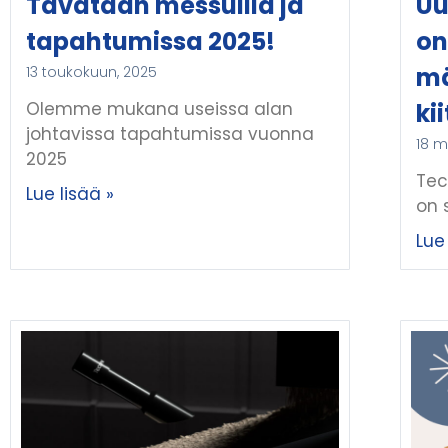
Tavataan messuilla ja
Uu
tapahtumissa 2025!
on
mä
13 toukokuun, 2025
Olemme mukana useissa alan
kii
johtavissa tapahtumissa vuonna
18 m
2025
Tec
Lue lisää »
on 
Lue 