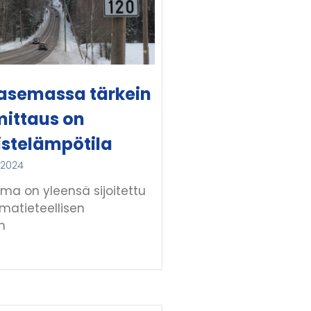
asemassa tärkein
mittaus on
istelämpötila
 2024
ma on yleensä sijoitettu
ilmatieteellisen
n